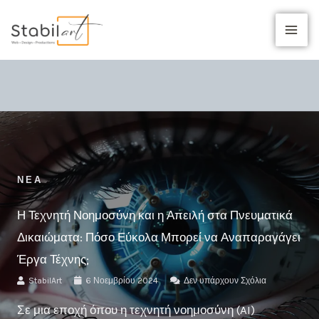
Μετάβαση
στο
περιεχόμενο
ΝΈΑ
Η Τεχνητή Νοημοσύνη και η Απειλή στα Πνευματικά
Δικαιώματα: Πόσο Εύκολα Μπορεί να Αναπαραγάγει
Έργα Τέχνης;
StabilArt
6 Νοεμβρίου 2024
Δεν υπάρχουν Σχόλια
Σε μια εποχή όπου η τεχνητή νοημοσύνη (AI)